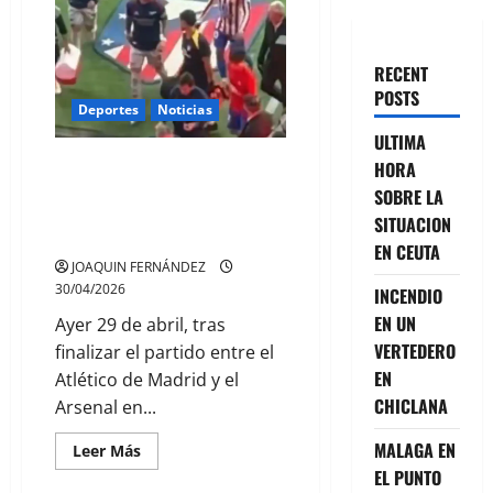
RECENT
POSTS
Deportes
Noticias
ULTIMA
GIULIANO SIMEONE DISCUTE
HORA
CON BEN WHITE POR PISAR EL
SOBRE LA
ESCUDO DEL ATLÉTICO DE
SITUACION
MADRID
EN CEUTA
JOAQUIN FERNÁNDEZ
30/04/2026
INCENDIO
EN UN
Ayer 29 de abril, tras
VERTEDERO
finalizar el partido entre el
EN
Atlético de Madrid y el
CHICLANA
Arsenal en...
MALAGA EN
Leer
Leer Más
más
EL PUNTO
acerca