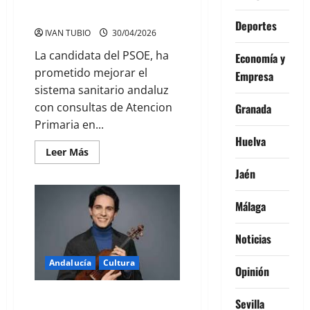
GOBIERNO PARA ANDALUCIA
Deportes
IVAN TUBIO
30/04/2026
La candidata del PSOE, ha
Economía y
prometido mejorar el
Empresa
sistema sanitario andaluz
con consultas de Atencion
Granada
Primaria en...
Huelva
Leer
Leer Más
más
acerca
Jaén
de
MONTERO
Y
Málaga
SU
MODELO
DE
Noticias
GOBIERNO
PARA
ANDALUCIA
Andalucía
Cultura
Opinión
JAVIER COMESAÑA, TALENTO
Sevilla