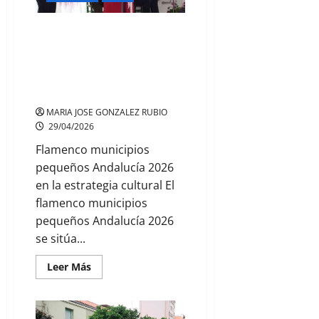
LA NUEVA CONVOCATORIA DE
AYUDAS AL FLAMENCO EN
ANDALUCÍA PONE EL FOCO EN
MUNICIPIOS DE MENOS DE
100.000 HABITANTES
MARIA JOSE GONZALEZ RUBIO
29/04/2026
Flamenco municipios
pequeños Andalucía 2026
en la estrategia cultural El
flamenco municipios
pequeños Andalucía 2026
se sitúa...
Leer
Leer Más
más
acerca
de
LA
NUEVA