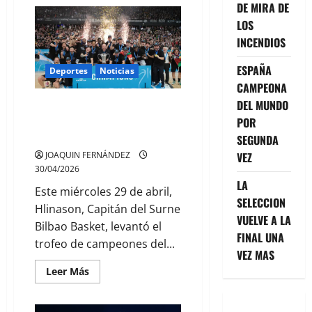
de
DE MIRA DE
GIULIANO
SIMEONE
LOS
DISCUTE
INCENDIOS
CON
BEN
WHITE
ESPAÑA
POR
Deportes
Noticias
PISAR
CAMPEONA
EL
ESCUDO
DEL MUNDO
SURNE BILBAO BASKET GANA
DEL
ATLÉTICO
POR SEGUNDA VEZ LA FIBA
POR
DE
EUROPE CUP
SEGUNDA
MADRID
VEZ
JOAQUIN FERNÁNDEZ
30/04/2026
LA
Este miércoles 29 de abril,
SELECCION
Hlinason, Capitán del Surne
VUELVE A LA
Bilbao Basket, levantó el
FINAL UNA
trofeo de campeones del...
VEZ MAS
Leer
Leer Más
más
acerca
de
SURNE