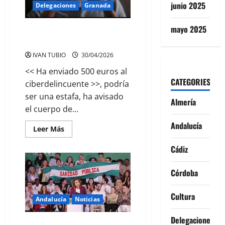
junio 2025
Delegaciones
Granada
mayo 2025
LA POLICIA LOCAL DE
MARACENA ESTA AVISANDO
IVAN TUBIO
30/04/2026
<< Ha enviado 500 euros al
CATEGORIES
ciberdelincuente >>, podría
ser una estafa, ha avisado
Almería
el cuerpo de...
Andalucía
Leer
Leer Más
más
acerca
Cádiz
de
LA
POLICIA
LOCAL
Córdoba
DE
MARACENA
ESTA
Cultura
AVISANDO
Andalucía
Noticias
Delegaciones
MONTERO Y SU MODELO DE