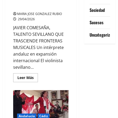
SEVILLANO QUE TRASCIENDE
FRONTERAS MUSICALES
Sociedad
MARIA JOSE GONZALEZ RUBIO
29/04/2026
Sucesos
JAVIER COMESAÑA,
TALENTO SEVILLANO QUE
Uncategorized
TRASCIENDE FRONTERAS
MUSICALES Un intérprete
andaluz en expansión
internacional El violinista
sevillano...
Leer
Leer Más
más
acerca
de
JAVIER
COMESAÑA,
TALENTO
SEVILLANO
QUE
TRASCIENDE
FRONTERAS
Andalucía
Cádiz
MUSICALES