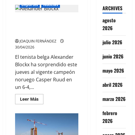
de
Deportes
Noticias
JOSÉ
ARCHIVES
MOURINHO
PODRÍA
BLOCKX SUPERA AL ACTUAL
agosto
VOLVER
A
CAMPEÓN RUUD EN EL MUTUA
2026
SER
ENTRENADOR
MADRID OPEN
DEL
REAL
JOAQUIN FERNÁNDEZ
julio 2026
MADRID
30/04/2026
PARA
LALIGA
junio 2026
El tenista belga Alexander
Blockx ha sorprendido este
mayo 2026
jueves al vigente campeón
noruego Casper Ruud en
abril 2026
un 6-4,...
marzo 2026
Leer
Leer Más
más
acerca
de
febrero
BLOCKX
SUPERA
2026
AL
ACTUAL
CAMPEÓN