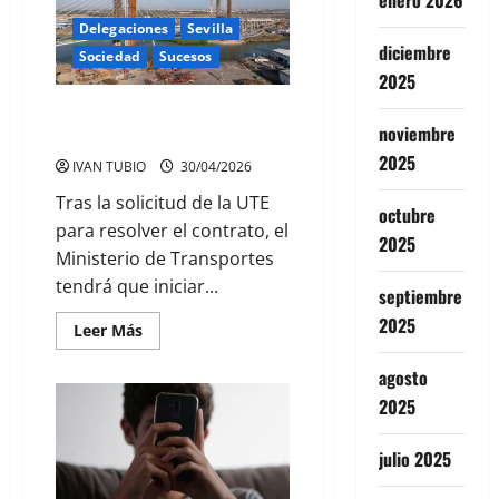
enero 2026
RUUD
EN
Delegaciones
Sevilla
EL
diciembre
MUTUA
Sociedad
Sucesos
MADRID
2025
OPEN
PARADA DE LAS OBRAS DEL
noviembre
PUENTE CENTENARIO
2025
IVAN TUBIO
30/04/2026
Tras la solicitud de la UTE
octubre
para resolver el contrato, el
2025
Ministerio de Transportes
tendrá que iniciar...
septiembre
2025
Leer
Leer Más
más
acerca
agosto
de
PARADA
2025
DE
LAS
OBRAS
DEL
julio 2025
PUENTE
CENTENARIO