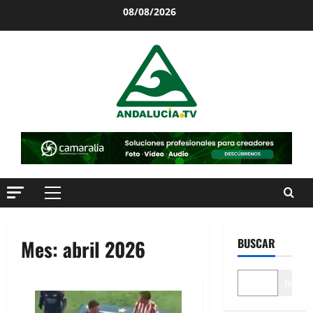
Saltar
08/08/2026
al
contenido
Menú
principal
Mes:
abril 2026
BUSCAR
Buscar