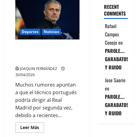
BILBAO
RECENT
BASKET
GANA
COMMENTS
POR
SEGUNDA
VEZ
Rafael
LA
Deportes
Noticias
FIBA
Campos
EUROPE
Conejo
en
CUP
JOSÉ MOURINHO PODRÍA
PAROLE….
VOLVER A SER ENTRENADOR DEL
GARABATOS
REAL MADRID PARA LALIGA
Y RUIDO
JOAQUIN FERNÁNDEZ
30/04/2026
Jose Saorin
Muchos rumores apuntan
en
a que el técnico portugués
PAROLE….
podría dirigir al Real
GARABATOS
Madrid por segunda vez,
Y RUIDO
debido a recientes...
Leer
Leer Más
más
acerca