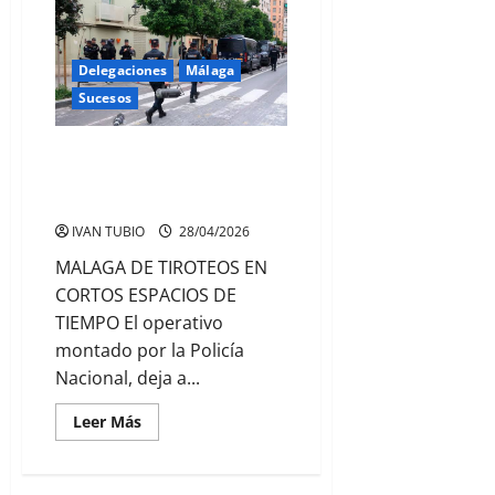
CONVOCATORIA
DE
AYUDAS
AL
Delegaciones
Málaga
FLAMENCO
EN
Sucesos
ANDALUCÍA
PONE
EL
FOCO
OPERATIVO POLICIAL EN EL
EN
BARRIO DE LA TRINIDAD EN
MUNICIPIOS
DE
MALAGA
MENOS
DE
IVAN TUBIO
28/04/2026
100.000
HABITANTES
MALAGA DE TIROTEOS EN
CORTOS ESPACIOS DE
TIEMPO El operativo
montado por la Policía
Nacional, deja a...
Leer
Leer Más
más
acerca
de
OPERATIVO