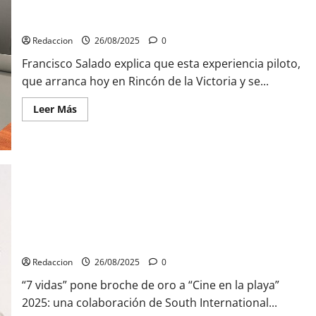
consultar los antecedentes penales en segundos de manera
segura
Redaccion
26/08/2025
0
Francisco Salado explica que esta experiencia piloto,
que arranca hoy en Rincón de la Victoria y se...
Leer
Leer Más
más
acerca
de
La
Diputación
y
el
Ministerio
de
Justicia
ponen
en
marcha
“7 vidas” pone broche de oro a “Cine en la playa” 2025
una
aplicación
Redaccion
26/08/2025
0
web
pionera
“7 vidas” pone broche de oro a “Cine en la playa”
que
permite
2025: una colaboración de South International...
a
los