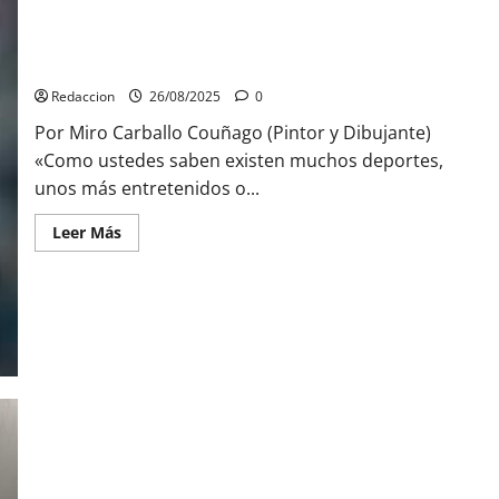
de
España
de
Vóley
Escupitajo
Playa
Redaccion
26/08/2025
0
Por Miro Carballo Couñago (Pintor y Dibujante)
«Como ustedes saben existen muchos deportes,
unos más entretenidos o...
Leer
Leer Más
más
acerca
de
Escupitajo
La Diputación y el Ministerio de Justicia ponen en marcha una
aplicación web pionera que permite a los cuerpos policiales