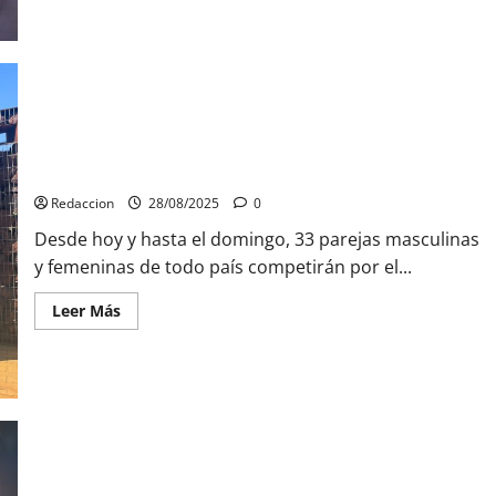
acerca
de
Cádiz
celebrará
la
llegada
de
la
Regata
Globe
La Diputación impulsa la celebración en Fuengirola del
40
con
Campeonato de España de Vóley Playa
más
de
Redaccion
28/08/2025
0
medio
centenar
Desde hoy y hasta el domingo, 33 parejas masculinas
de
actividades
y femeninas de todo país competirán por el...
Leer
Leer Más
más
acerca
de
La
Diputación
impulsa
la
celebración
en
Fuengirola
del
Campeonato