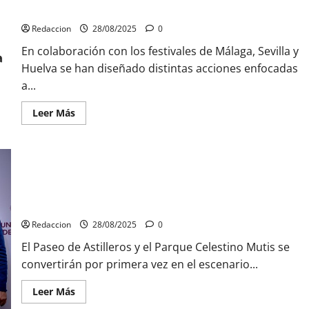
Cultural
impulsar a los guionistas andaluces
Teatro
Balbo’
Redaccion
28/08/2025
0
en
el
En colaboración con los festivales de Málaga, Sevilla y
Parque
Antonio
Huelva se han diseñado distintas acciones enfocadas
Álvarez
a...
Herrera,
recuperando
un
Leer
Leer Más
lugar
más
excepcional
acerca
al
de
aire
La
libre
Consejería
para
de
disfrutar
Cultura
en
pone
Cádiz celebrará la llegada de la Regata Globe 40 con más de
familia
en
medio centenar de actividades
marcha
un
Redaccion
28/08/2025
0
programa
para
El Paseo de Astilleros y el Parque Celestino Mutis se
impulsar
a
convertirán por primera vez en el escenario...
los
guionistas
andaluces
Leer
Leer Más
más