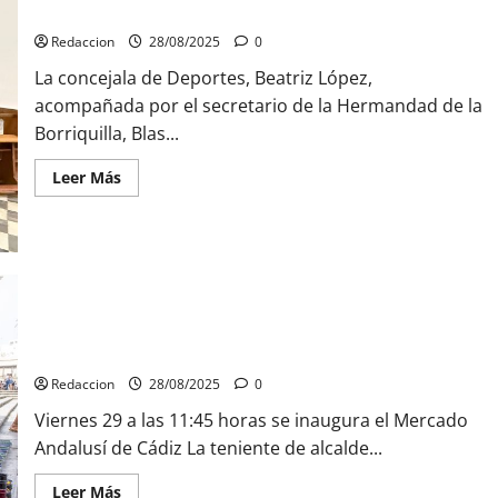
Borriquilla
Redaccion
28/08/2025
0
La concejala de Deportes, Beatriz López,
acompañada por el secretario de la Hermandad de la
Borriquilla, Blas...
Leer
Leer Más
más
acerca
de
Ayuntamiento
de
Jaén
apoya
la
Caminata
solidaria
La
Inauguración del Mercado Andalusí de Cádiz
Borriquilla
Redaccion
28/08/2025
0
Viernes 29 a las 11:45 horas se inaugura el Mercado
Andalusí de Cádiz La teniente de alcalde...
Leer
Leer Más