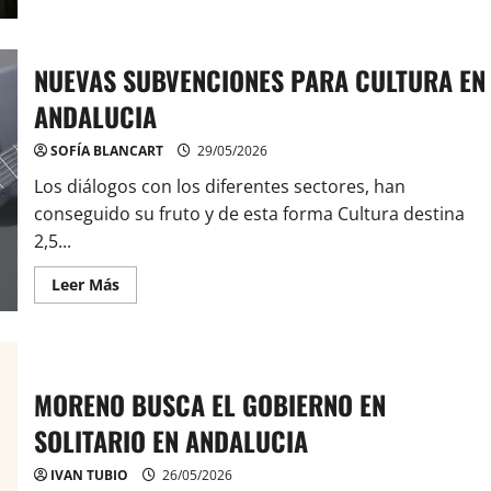
acerca
de
MONTERO
DESAPARECIDA
DESDE
NUEVAS SUBVENCIONES PARA CULTURA EN
LAS
ELECCIONES
ANDALUCIA
ANDALUZAS
SOFÍA BLANCART
29/05/2026
Los diálogos con los diferentes sectores, han
conseguido su fruto y de esta forma Cultura destina
2,5...
Leer
Leer Más
más
acerca
de
NUEVAS
SUBVENCIONES
PARA
CULTURA
MORENO BUSCA EL GOBIERNO EN
EN
ANDALUCIA
SOLITARIO EN ANDALUCIA
IVAN TUBIO
26/05/2026