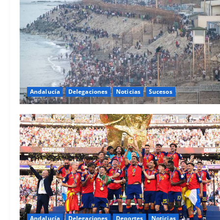
Andalucía
Delegaciones
Noticias
Sucesos
Andalucía
Delegaciones
Deportes
Noticias