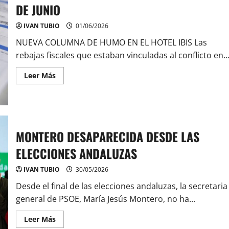
EN
DE JUNIO
2028
IVAN TUBIO
01/06/2026
NUEVA COLUMNA DE HUMO EN EL HOTEL IBIS Las
rebajas fiscales que estaban vinculadas al conflicto en..
Leer
Leer Más
más
acerca
de
SUBIDA
DE
LA
LUZ
MONTERO DESAPARECIDA DESDE LAS
Y
EL
GAS
ELECCIONES ANDALUZAS
DESDE
ESTE
1
IVAN TUBIO
30/05/2026
DE
JUNIO
Desde el final de las elecciones andaluzas, la secretaria
general de PSOE, María Jesús Montero, no ha...
Leer
Leer Más
más