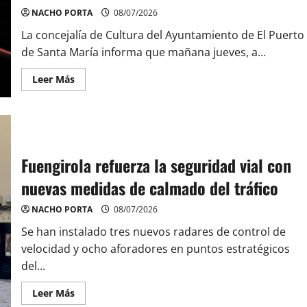
NACHO PORTA
08/07/2026
La concejalía de Cultura del Ayuntamiento de El Puerto
de Santa María informa que mañana jueves, a...
Leer
Leer Más
más
acerca
de
Mañana
jueves
9
de
julio
Fuengirola refuerza la seguridad vial con
salen
a
nuevas medidas de calmado del tráfico
la
venta
los
NACHO PORTA
08/07/2026
abonos
del
Se han instalado tres nuevos radares de control de
17º
Bahía
velocidad y ocho aforadores en puntos estratégicos
Jazz
Festival
del...
y
las
entradas
Leer
Leer Más
para
más