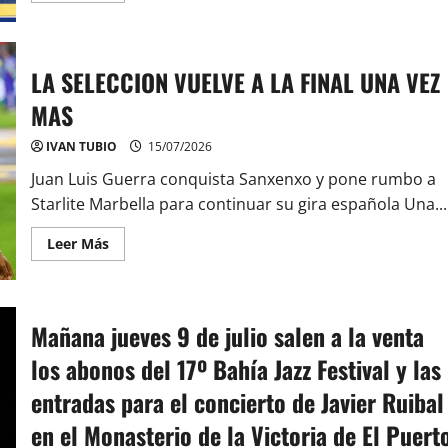
acerca
de
ESPAÑA
CAMPEONA
DEL
LA SELECCION VUELVE A LA FINAL UNA VEZ
MUNDO
POR
MAS
SEGUNDA
VEZ
IVAN TUBIO
15/07/2026
Juan Luis Guerra conquista Sanxenxo y pone rumbo a
Starlite Marbella para continuar su gira española Una...
Leer
Leer Más
más
acerca
de
LA
SELECCION
VUELVE
Mañana jueves 9 de julio salen a la venta
A
LA
los abonos del 17º Bahía Jazz Festival y las
FINAL
UNA
entradas para el concierto de Javier Ruibal
VEZ
MAS
en el Monasterio de la Victoria de El Puert