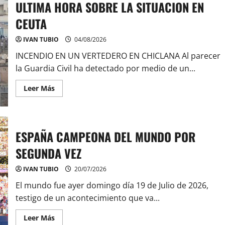
ULTIMA HORA SOBRE LA SITUACION EN
CEUTA
IVAN TUBIO
04/08/2026
INCENDIO EN UN VERTEDERO EN CHICLANA Al parecer
la Guardia Civil ha detectado por medio de un...
Leer
Leer Más
más
acerca
de
ULTIMA
HORA
SOBRE
ESPAÑA CAMPEONA DEL MUNDO POR
LA
SITUACION
SEGUNDA VEZ
EN
CEUTA
IVAN TUBIO
20/07/2026
El mundo fue ayer domingo día 19 de Julio de 2026,
testigo de un acontecimiento que va...
Leer
Leer Más
más