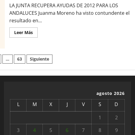
LA JUNTA RECUPERA AYUDAS DE 2012 PARA LOS
ANDALUCES Juanma Moreno ha visto contundente el
resultado en...
Leer
Leer Más
más
acerca
de
MORENO
BUSCA
n
EL
…
63
Siguiente
GOBIERNO
EN
SOLITARIO
EN
ANDALUCIA
agosto 2026
L
M
X
J
V
S
D
1
2
3
4
5
6
7
8
9