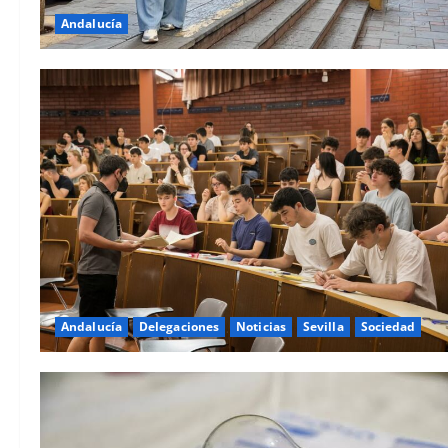
Andalucía
Andalucía
Delegaciones
Noticias
Sevilla
Sociedad