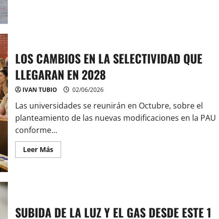
el
acerca
concierto
de
de
Fuengirola
Javier
refuerza
Ruibal
la
en
seguridad
el
vial
Monasterio
con
LOS CAMBIOS EN LA SELECTIVIDAD QUE
de
nuevas
la
medidas
Victoria
LLEGARAN EN 2028
de
de
calmado
El
del
IVAN TUBIO
02/06/2026
Puerto
tráfico
Las universidades se reunirán en Octubre, sobre el
planteamiento de las nuevas modificaciones en la PAU
conforme...
Leer
Leer Más
más
acerca
de
LOS
CAMBIOS
EN
LA
SELECTIVIDAD
SUBIDA DE LA LUZ Y EL GAS DESDE ESTE 1
QUE
LLEGARAN