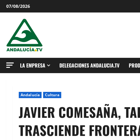
Saltar
07/08/2026
al
contenido
LA EMPRESA
DELEGACIONES ANDALUCIA.TV
PROD
Andalucía
Cultura
JAVIER COMESAÑA, TA
TRASCIENDE FRONTER