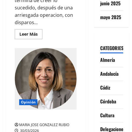
termina de creer lo
junio 2025
sucedido, después de una
arriesgada operacion, con
mayo 2025
disparos...
Leer
Leer Más
más
acerca
de
CATEGORIES
PERSECUCION
EN
CADIZ
Almería
CONTRA
LAS
NARCOLANCHAS
Andalucía
Cádiz
Córdoba
Opinión
Cultura
LO SANTO DE LA SEMANA SANTA.
MARIA JOSE GONZALEZ RUBIO
Delegaciones
30/03/2026