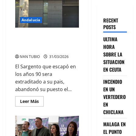
RECENT
Andalucía
POSTS
CAE EL EX MILITAR DE EEUU
ULTIMA
CONDENADO POR VIOLACION EN
HORA
BENALMADENA
SOBRE LA
IVAN TUBIO
31/03/2026
SITUACION
El Sargento que escapó en
EN CEUTA
los años 90 sera
INCENDIO
extraditado a su pais,
EN UN
abandonó su puesto el...
VERTEDERO
Leer
Leer Más
EN
más
acerca
CHICLANA
de
CAE
EL
MALAGA EN
EX
MILITAR
EL PUNTO
DE