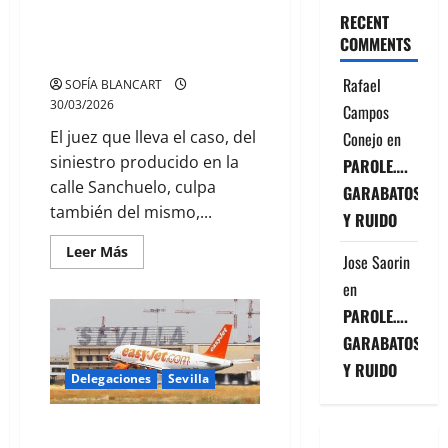
17
INDEMNIZACION A UN
DE
RECENT
MAYO
MOTORISTA POR CAUSA DE UN
COMMENTS
SOCAVON
Rafael
SOFÍA BLANCART
30/03/2026
Campos
El juez que lleva el caso, del
Conejo
en
siniestro producido en la
PAROLE….
calle Sanchuelo, culpa
GARABATOS
también del mismo,...
Y RUIDO
Leer
Leer Más
Jose Saorin
más
acerca
en
de
INDEMNIZACION
PAROLE….
A
UN
GARABATOS
MOTORISTA
POR
Y RUIDO
CAUSA
Delegaciones
Sevilla
DE
UN
SOCAVON
AMENAZAS DE HUELGA POR