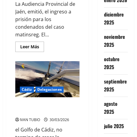
enero 2026
La Audiencia Provincial de
Jaén, emitió, el ingreso a
diciembre
prisión para los
2025
condenados del caso
matinsreg. El...
noviembre
2025
Leer
Leer Más
más
acerca
octubre
de
EN
2025
10
DIAS
A
PRISION
septiembre
POR
2025
EL
Cádiz
Delegaciones
CASO
DE
MATINSREG
agosto
PERSECUCION EN CADIZ
2025
CONTRA LAS NARCOLANCHAS
IVAN TUBIO
30/03/2026
julio 2025
el Golfo de Cádiz, no