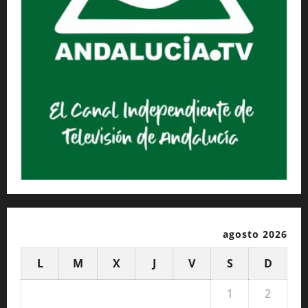
agosto 2026
L
M
X
J
V
S
D
1
2