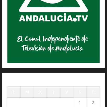
agosto 2026
L
M
X
J
V
S
D
1
2