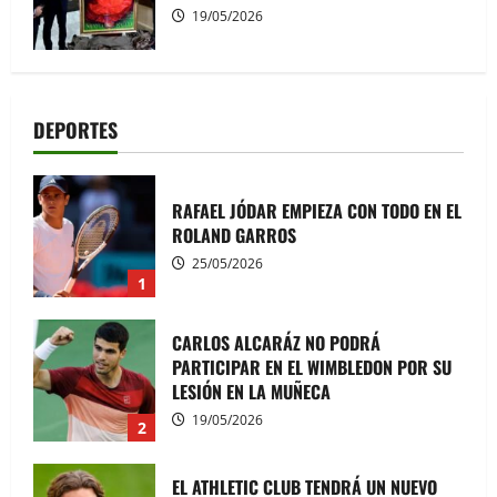
19/05/2026
DEPORTES
Andalucía
Delegaciones
Deportes
Noticias
ESPAÑA CAMPEONA DEL MUNDO POR
SEGUNDA VEZ
RAFAEL JÓDAR EMPIEZA CON TODO EN EL
ROLAND GARROS
IVAN TUBIO
20/07/2026
25/05/2026
1
CARLOS ALCARÁZ NO PODRÁ
PARTICIPAR EN EL WIMBLEDON POR SU
LESIÓN EN LA MUÑECA
19/05/2026
2
Andalucía
Delegaciones
Deportes
Noticias
LA SELECCION VUELVE A LA FINAL UNA VEZ
EL ATHLETIC CLUB TENDRÁ UN NUEVO