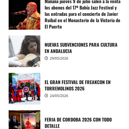
Mañana jueves 9 de julio salen a la venta
los abonos del 17º Bahía Jazz Festival y
las entradas para el concierto de Javier
Cádiz
Delegaciones
Noticias
Sucesos
Ruibal en el Monasterio de la Victoria de
El Puerto
INCENDIO EN UN VERTEDERO EN CHICLANA
08/07/2026
IVAN TUBIO
29/07/2026
NUEVAS SUBVENCIONES PARA CULTURA
EN ANDALUCIA
29/05/2026
EL GRAN FESTIVAL DE FREAKCON EN
TORREMOLINOS 2026
Delegaciones
Málaga
Noticias
Sucesos
MALAGA EN EL PUNTO DE MIRA DE LOS
24/05/2026
INCENDIOS
IVAN TUBIO
29/07/2026
FERIA DE CORDOBA 2026 CON TODO
DETALLE