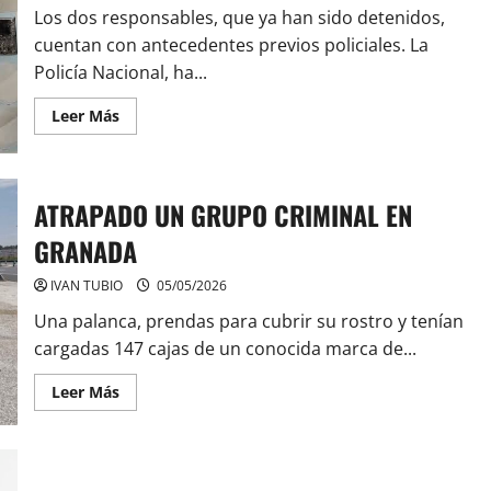
Los dos responsables, que ya han sido detenidos,
cuentan con antecedentes previos policiales. La
Policía Nacional, ha...
Leer
Leer Más
más
acerca
de
DESMONTADO
UN
ATRAPADO UN GRUPO CRIMINAL EN
SERVICIO
DE
COCA
GRANADA
A
DOMICILIO
IVAN TUBIO
05/05/2026
Una palanca, prendas para cubrir su rostro y tenían
cargadas 147 cajas de un conocida marca de...
Leer
Leer Más
más
acerca
de
ATRAPADO
UN
GRUPO