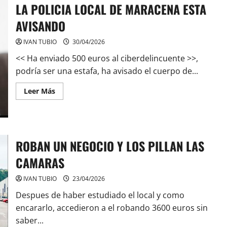
CRIMINAL
LA POLICIA LOCAL DE MARACENA ESTA
EN
GRANADA
AVISANDO
IVAN TUBIO
30/04/2026
<< Ha enviado 500 euros al ciberdelincuente >>,
podría ser una estafa, ha avisado el cuerpo de...
Leer
Leer Más
más
acerca
de
LA
POLICIA
LOCAL
DE
ROBAN UN NEGOCIO Y LOS PILLAN LAS
MARACENA
ESTA
CAMARAS
AVISANDO
IVAN TUBIO
23/04/2026
Despues de haber estudiado el local y como
encararlo, accedieron a el robando 3600 euros sin
saber...