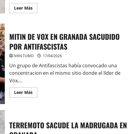
Leer
Leer Más
más
acerca
de
ROBAN
UN
NEGOCIO
MITIN DE VOX EN GRANADA SACUDIDO
Y
LOS
POR ANTIFASCISTAS
PILLAN
LAS
CAMARAS
IVAN TUBIO
17/04/2026
Un grupo de Antifascistas había convocado una
concentracion en el mismo sitio donde el líder de
Vox,...
Leer
Leer Más
más
acerca
de
MITIN
DE
VOX
EN
TERREMOTO SACUDE LA MADRUGADA EN
GRANADA
SACUDIDO
POR