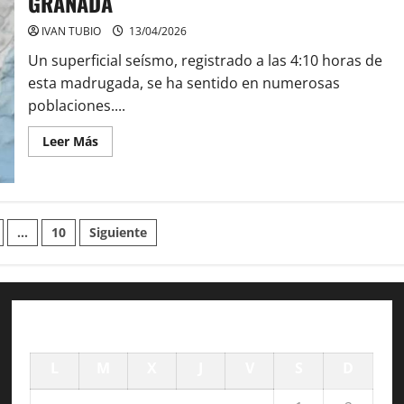
GRANADA
ANTIFASCISTAS
IVAN TUBIO
13/04/2026
Un superficial seísmo, registrado a las 4:10 horas de
esta madrugada, se ha sentido en numerosas
poblaciones....
Leer
Leer Más
más
acerca
de
TERREMOTO
SACUDE
LA
n
MADRUGADA
…
10
Siguiente
EN
GRANADA
agosto 2026
L
M
X
J
V
S
D