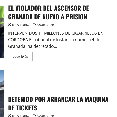
EL VIOLADOR DEL ASCENSOR DE
GRANADA DE NUEVO A PRISION
IVAN TUBIO
05/06/2026
INTERVENIDOS 11 MILLONES DE CIGARRILLOS EN
CORDOBA El tribunal de Instancia numero 4 de
Granada, ha decretado...
Leer
Leer Más
más
acerca
de
EL
VIOLADOR
DEL
ASCENSOR
DE
GRANADA
DE
NUEVO
DETENIDO POR ARRANCAR LA MAQUINA
A
PRISION
DE TICKETS
IVAN TUBIO
02/06/2026