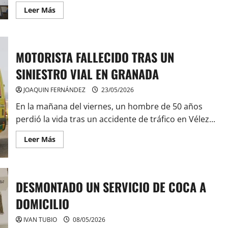
Leer
Leer Más
más
acerca
de
ALERTAN
EN
GRANADA
MOTORISTA FALLECIDO TRAS UN
POR
LA
SINIESTRO VIAL EN GRANADA
SUPLANTACION
DE
CORREOS
JOAQUIN FERNÁNDEZ
23/05/2026
En la mañana del viernes, un hombre de 50 años
perdió la vida tras un accidente de tráfico en Vélez...
Leer
Leer Más
más
acerca
de
MOTORISTA
FALLECIDO
TRAS
DESMONTADO UN SERVICIO DE COCA A
UN
SINIESTRO
DOMICILIO
VIAL
EN
GRANADA
IVAN TUBIO
08/05/2026