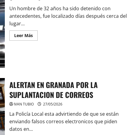
Un hombre de 32 años ha sido detenido con
antecedentes, fue localizado días después cerca del
lugar...
Leer
Leer Más
más
acerca
de
DETENIDO
POR
ARRANCAR
LA
MAQUINA
DE
TICKETS
ALERTAN EN GRANADA POR LA
SUPLANTACION DE CORREOS
IVAN TUBIO
27/05/2026
La Policía Local esta advirtiendo de que se están
enviando falsos correos electronicos que piden
datos en...