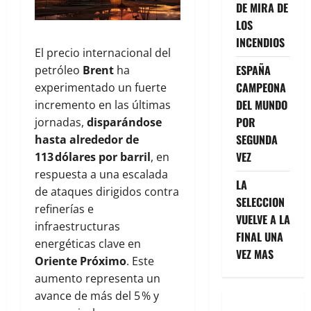
DE MIRA DE
LOS
INCENDIOS
El precio internacional del
ESPAÑA
petróleo
Brent
ha
CAMPEONA
experimentado un fuerte
DEL MUNDO
incremento en las últimas
POR
jornadas,
disparándose
SEGUNDA
hasta alrededor de
VEZ
113 dólares por barril
, en
respuesta a una escalada
LA
de ataques dirigidos contra
SELECCION
refinerías e
VUELVE A LA
infraestructuras
FINAL UNA
energéticas clave en
VEZ MAS
Oriente Próximo
. Este
aumento representa un
avance de más del 5 % y