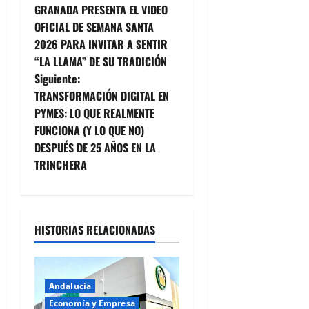
GRANADA PRESENTA EL VIDEO
a
OFICIAL DE SEMANA SANTA
2026 PARA INVITAR A SENTIR
v
“LA LLAMA” DE SU TRADICIÓN
e
Siguiente:
TRANSFORMACIÓN DIGITAL EN
g
PYMES: LO QUE REALMENTE
FUNCIONA (Y LO QUE NO)
a
DESPUÉS DE 25 AÑOS EN LA
c
TRINCHERA
i
ó
HISTORIAS RELACIONADAS
n
d
Andalucía
Economía y Empresa