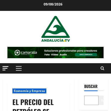
Saltar
09/08/2026
al
contenido
Menú
principal
BUSCAR
Economía y Empresa
EL PRECIO DEL
Buscar