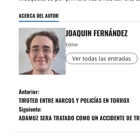
ACERCA DEL AUTOR
JOAQUIN FERNÁNDEZ
Editor
Ver todas las entradas
N
Anterior:
TIROTEO ENTRE NARCOS Y POLICÍAS EN TORROX
a
Siguiente:
v
ADAMUZ SERA TRATADO COMO UN ACCIDENTE DE T
e