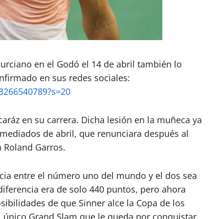
murciano en el Godó el 14 de abril también lo
firmado en sus redes sociales:
73266540789?s=20
caráz en su carrera. Dicha lesión en la muñeca ya
 mediados de abril, que renunciara después al
a Roland Garros.
ncia entre el número uno del mundo y el dos sea
diferencia era de solo 440 puntos, pero ahora
sibilidades de que Sinner alce la Copa de los
l único Grand Slam que le queda por conquistar.