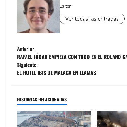
Editor
Ver todas las entradas
N
Anterior:
RAFAEL JÓDAR EMPIEZA CON TODO EN EL ROLAND 
a
Siguiente:
v
EL HOTEL IBIS DE MALAGA EN LLAMAS
e
g
HISTORIAS RELACIONADAS
a
c