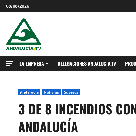
Saltar
08/08/2026
al
contenido
LA EMPRESA
DELEGACIONES ANDALUCIA.TV
PROD
Andalucía
Noticias
Sucesos
3 DE 8 INCENDIOS CO
ANDALUCÍA