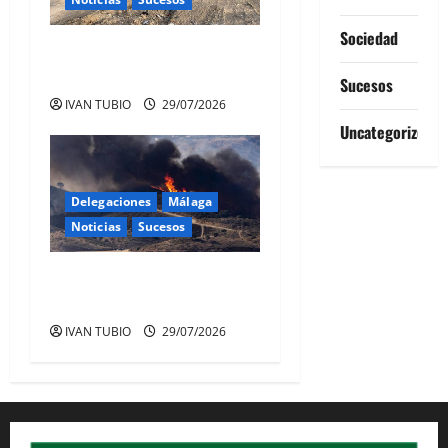
t
Sociedad
INCENDIO EN UN VERTEDERO
r
EN CHICLANA
Sucesos
a
IVAN TUBIO
29/07/2026
Uncategorized
d
a
Delegaciones
Málaga
s
Noticias
Sucesos
MALAGA EN EL PUNTO DE
MIRA DE LOS INCENDIOS
IVAN TUBIO
29/07/2026