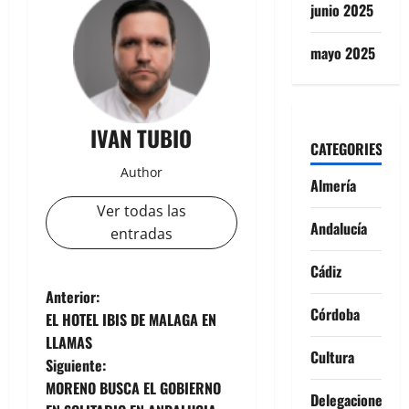
junio 2025
mayo 2025
IVAN TUBIO
CATEGORIES
Author
Almería
Ver todas las
Andalucía
entradas
Cádiz
N
Anterior:
Córdoba
EL HOTEL IBIS DE MALAGA EN
a
LLAMAS
Cultura
Siguiente:
v
MORENO BUSCA EL GOBIERNO
Delegaciones