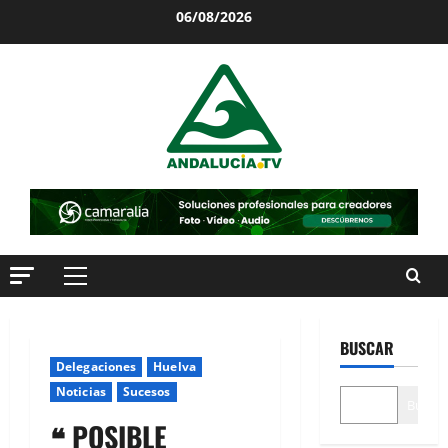
Saltar
06/08/2026
al
contenido
Menú
principal
BUSCAR
Delegaciones
Huelva
Noticias
Sucesos
Buscar
❝ POSIBLE